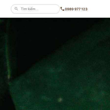
0989 977 123