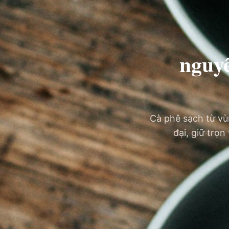
nguyê
Cà phê sạch từ vù
đại, giữ trọ