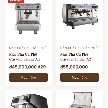
Giảm giá!
SẢN XUẤT & PHÂN PHỐI
SẢN XUẤT & PHÂN PHỐI
Máy Pha Cà Phê
Máy Pha Cà Phê
Casadio Undici A1
Casadio Undici A2
Giá
Giá
₫
45,000,000
₫
29
₫
55,000,000
gốc
hiện
Mua hàng
Mua hàng
là:
tại
₫45,000,000.
là:
₫29.