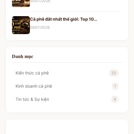
30/07/2026
Cà phê đắt nhất thế giới: Top 10…
29/07/2026
Danh mục
Kiến thức cà phê
23
Kinh doanh cà phê
1
Tin tức & Sự kiện
4
Bạn cần cà phê ngon?