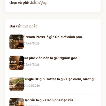
chọn cà phê chất lượng
Bài viết mới nhất
French Press là gì? Chi tiết cách pha…
07/08/2026
Cà phê viên nén là gì? Nguồn gốc…
05/08/2026
Single Origin Coffee là gì? Đặc điểm, hương…
04/08/2026
Bạc xỉu là gì? Cách pha bạc xỉu…